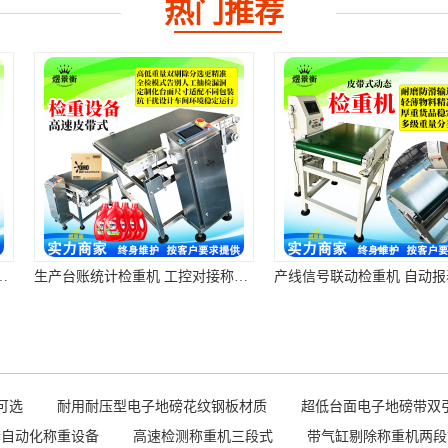
热门推荐
生产台账统计检重机 工控对接称重检测仪
产线信号联动检重机 自动报表称重设备
可选
耐用耐压型电子地磅花纹钢板材质
超低台面电子地磅带双
套自动化称重设备
高速检测称重机三段式
带气缸剔除称重机两段