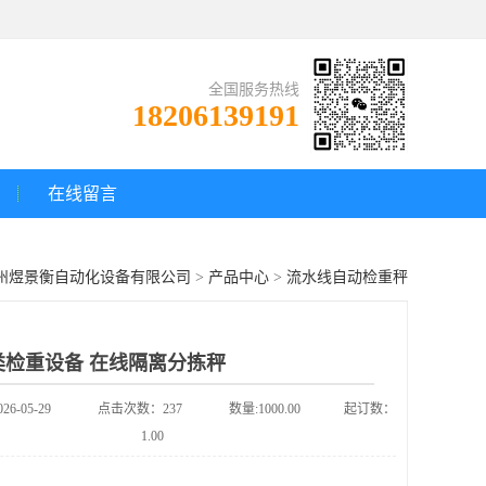
全国服务热线
18206139191
在线留言
州煜景衡自动化设备有限公司
>
产品中心
>
流水线自动检重秤
类检重设备 在线隔离分拣秤
6-05-29
点击次数：237
数量:1000.00
起订数：
1.00