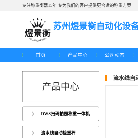
专注称重衡器15年 专为我们的客户提供更合适的称重方案
苏州煜景衡自动化设
首页
产品中心
公司动态
流水线自
产品中心
DWS扫码拍照称重一体机
流水线自动检重秤