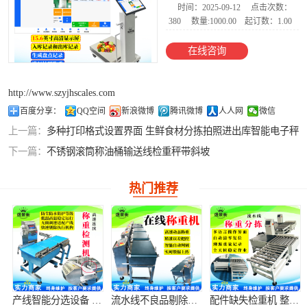
时间：2025-09-12
点击次数：
380
数量:1000.00
起订数：1.00
电子台秤
在线咨询
AI智能收货电子
秤
食品金属检测称
http://www.szyjhscales.com
百度分享：
QQ空间
新浪微博
腾讯微博
人人网
微信
重一体机
智能电子天平
上一篇：
多种打印格式设置界面 生鲜食材分拣拍照进出库智能电子秤
下一篇：
不锈钢滚筒称油桶输送线检重秤带斜坡
电子地磅
热门推荐
防爆电子秤
YJH-300M称重
模块
电子吊秤
产线智能分选设备 包装瑕疵称重剔除机
流水线不良品剔除机 重量异常自动分拣机
配件缺失检重机 整箱缺件检测秤