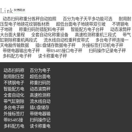
动态扫码称重分拣秤自动拍照
百分为电子天平多功能可选
耐用耐
压型电子地磅花纹钢板材质
超低台面电子地磅带双引坡
不锈钢电
子地磅
称重扫码防错配料电子秤
智能配方电子台秤
动态滚筒秤
大台面大量程
全套自动化称重设备
高速检测称重机三段式
带气
缸剔除称重机两段式
流水线自动检重秤皮带式
多台电子秤连接一
货品超重欠重分拣机 装填不足检测设备
包装多装漏装检测机 成品缺量复检设备
流水线成品复检设备 在线动态品控秤
天电脑传输数据
插U盘储存数据电子秤
外接标签打印机电子秤
带继电器输出电子秤
带RS485接口电子秤
扫码操作记录电子秤
多料配方电子秤
读卡称重电子秤
动态扫码称
百分为电子
重分拣秤自
耐用耐压型
天平多功能
超低台面电
动拍照
电子地磅花
不锈钢电子
可选
子地磅带双
称重扫码防
生产台账统计检重机 工控对接称重检测仪
产线信号联动检重机 自动报表称重设备
智能数据统计检重机 生产数据溯源称重设备
纹钢板材质
地磅
智能配方电
引坡
错配料电子
动态滚筒秤
子台秤
全套自动化
秤
大台面大量
高速检测称
称重设备
带气缸剔除
程
重机三段式
流水线自动
称重机两段
多台电子秤
检重秤皮带
插U盘储存
式
连接一天电
外接标签打
式
数据电子秤
带继电器输
脑传输数据
印机电子秤
带RS485接
出电子秤
扫码操作记
口电子秤
多料配方电
录电子秤
读卡称重电
全自动分类检重设备 在线隔离分拣秤