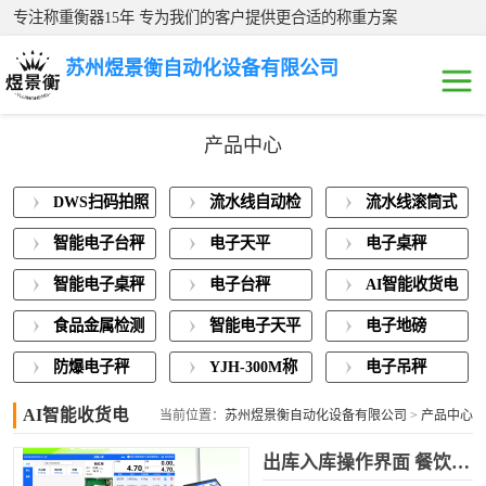
专注称重衡器15年 专为我们的客户提供更合适的称重方案
苏州煜景衡自动化设备有限公司
产品中心
DWS扫码拍照称
DWS扫码拍照
流水线自动检
流水线滚筒式
重一体机
流水线自动检重
称重一体机
重秤
电子秤
智能电子台秤
电子天平
电子桌秤
秤
流水线滚筒式电
智能电子桌秤
电子台秤
AI智能收货电
子秤
智能电子台秤
子秤
食品金属检测
智能电子天平
电子地磅
称重一体机
电子天平
防爆电子秤
YJH-300M称
电子吊秤
重模块
AI智能收货电
电子桌秤
当前位置：
苏州煜景衡自动化设备有限公司
>
产品中心
子秤
>
AI智能收货电子秤
出库入库操作界面 餐饮智能收货秤AI拍照打印标签粘贴
智能电子桌秤