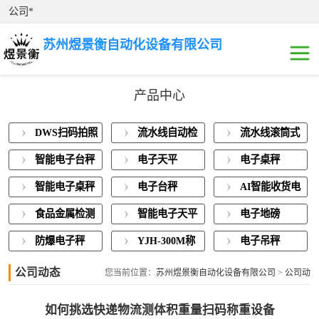
公司*
苏州煜景衡自动化设备有限公司
产品中心
DWS扫码拍照称
DWS扫码拍照
流水线自动检
流水线滚筒式
重一体机
流水线自动检重
称重一体机
重秤
电子秤
智能电子台秤
电子天平
电子桌秤
秤
流水线滚筒式电
智能电子桌秤
电子台秤
AI智能收货电
子秤
智能电子台秤
子秤
食品金属检测
智能电子天平
电子地磅
称重一体机
电子天平
防爆电子秤
YJH-300M称
电子吊秤
重模块
公司动态
电子桌秤
您当前位置：
苏州煜景衡自动化设备有限公司
>
公司动
态
智能电子桌秤
如何挑选快递物流测体积重量扫码称重设备