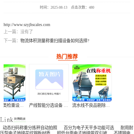
时间：2025-08-13
点击次数：480
电子台秤
http://www.szyjhscales.com
AI智能收货电子
上一篇：
没有了
秤
食品金属检测称
下一篇：
物流体积测量称重扫描设备如何选择?
重一体机
智能电子天平
热门推荐
电子地磅
防爆电子秤
YJH-300M称重
全自动分类检重设备 在线隔离分拣秤
产线智能分选设备 包装瑕疵称重剔除机
流水线不良品剔除机 重量异常自动分拣机
模块
电子吊秤
动态扫码称重分拣秤自动拍照
百分为电子天平多功能可选
耐用耐
压型电子地磅花纹钢板材质
超低台面电子地磅带双引坡
不锈钢电