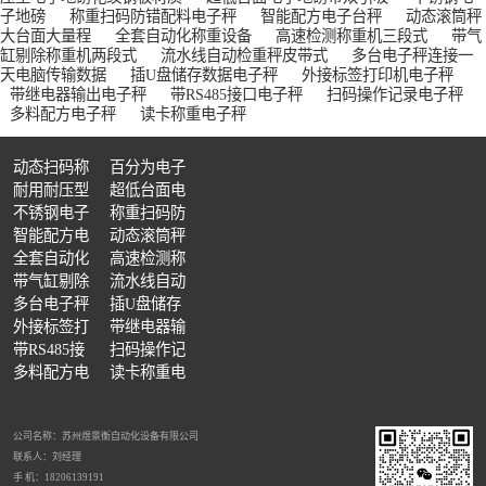
子地磅
称重扫码防错配料电子秤
智能配方电子台秤
动态滚筒秤
大台面大量程
全套自动化称重设备
高速检测称重机三段式
带气
缸剔除称重机两段式
流水线自动检重秤皮带式
多台电子秤连接一
配件缺失检重机 整箱缺件检测秤
货品超重欠重分拣机 装填不足检测设备
包装多装漏装检测机 成品缺量复检设备
天电脑传输数据
插U盘储存数据电子秤
外接标签打印机电子秤
带继电器输出电子秤
带RS485接口电子秤
扫码操作记录电子秤
多料配方电子秤
读卡称重电子秤
动态扫码称
百分为电子
重分拣秤自
耐用耐压型
天平多功能
超低台面电
动拍照
电子地磅花
不锈钢电子
可选
子地磅带双
称重扫码防
流水线成品复检设备 在线动态品控秤
生产台账统计检重机 工控对接称重检测仪
产线信号联动检重机 自动报表称重设备
纹钢板材质
地磅
智能配方电
引坡
错配料电子
动态滚筒秤
子台秤
全套自动化
秤
大台面大量
高速检测称
称重设备
带气缸剔除
程
重机三段式
流水线自动
称重机两段
多台电子秤
检重秤皮带
插U盘储存
式
连接一天电
外接标签打
式
数据电子秤
带继电器输
脑传输数据
印机电子秤
带RS485接
出电子秤
扫码操作记
口电子秤
多料配方电
录电子秤
读卡称重电
智能数据统计检重机 生产数据溯源称重设备
子秤
子秤
公司名称：苏州煜景衡自动化设备有限公司
联系人：刘经理
手 机：18206139191